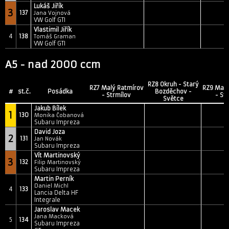
Lukáš Jiřík
3
137
Jana Vojnová
VW Golf GTI
Vlastimil Jiřík
4
138
Tomáš Graman
VW Golf GTI
A5 - nad 2000 ccm
RZ8 Okruh - Starý
RZ7 Malý Ratmírov
RZ9 Malý
#
st.č.
Posádka
Bozděchov -
- Strmílov
- St
Světce
Jakub Bílek
1
130
Monika Čobanová
Subaru Impreza
David Joza
2
131
Jan Novák
Subaru Impreza
Vít Martinovský
3
132
Filip Martinovský
Subaru Impreza
Martin Perník
Daniel Michl
4
133
Lancia Delta HF
Integrale
Jaroslav Macek
Jana Macková
5
134
Subaru Impreza