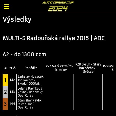
Výsledky
MULTI-S Radouňská rallye 2015 | ADC
A2 - do 1300 ccm
RZ8 Okruh - Starý
RZ7 Malý Ratmírov
RZ9 Mal
#
st.č.
Posádka
Bozděchov -
- Strmílov
- St
Světce
Ladislav Nováček
1
142
Jan Nováček
Škoda 1000MB
Jolana Pavlíková
2
143
Zbyněk Bahenský
Opel Corsa
Stanislav Pavlík
3
144
Michal Janů
Opel Corsa