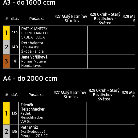
A3 - do 1600 ccm
RZ8 Okruh - Starý
RZ7 Malý Ratmírov
RZ9 Mal
#
st.č.
Posádka
Bozděchov -
- Strmílov
- St
Světce
PATRIK JANECEK
1
139
BEDRICH JANECEK
SKODA FELICIA
Petr Valenta
2
140
Jan Horský
Škoda Felicia
Jana Voříšková
3
141
Roman Votava
Honda Civic
A4 - do 2000 ccm
RZ8 Okruh - Starý
RZ7 Malý Ratmírov
RZ9 Malý
#
st.č.
Posádka
Bozděchov -
- Strmílov
- St
Světce
Zdeněk
Fleischhacker
1
135
Radek
Fleischhacker
VW Golf II
Petr Mráz
2
136
Eva Svobodová
Peugeot 206 RC