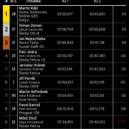
#
st.č.
Posádka
RZ 1
RZ 2
R
Martin Kdér
Radek Sladkovský
1
28
03:50,077
03:43,653
03:3
ŠKODA 120S
Rallye
Tomas Zeman
2
27
03:58,704
03:50,608
03:4
Jakub Lasovský
Škoda 130 LR
Jan Nejezchleba
3
21
03:46,428
03:41,138
03:3
Martin Fejfar
Suzuki Swift GTi
Petr Jindra
4
23
03:50,747
03:47,383
03:4
Petr Jindra ml.
Škoda Felicia 1.6
Jaroslav Vránek
5
25
03:53,534
03:47,903
03:4
Jaroslav Vránek
Škoda Felicia
Jiří Perník
6
7
03:49,813
03:43,195
03:4
Lukáš Votava
Škoda 130LR
Martin Heřmánek
7
30
03:54,953
03:53,355
03:4
Jitka Fišáková
Seat Arosa
Pavel Bartoš
8
26
04:10,414
04:12,714
04:1
Petr Jelínek
Peugeot 106
Miloš Divič
Technick
9
22
07:34,853
03:40,012
Olga Kluzaková
Škoda Felicia