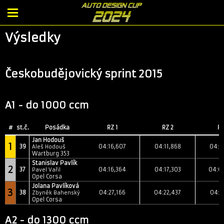
Výsledky
Českobudějovický sprint 2015
A1 - do 1000 ccm
#
st.č.
Posádka
RZ 1
RZ 2
RZ
Jan Hodouš
1
39
04:16,607
04:11,868
04:1
Aleš Hodouš
Wartburg 353
Stanislav Pavlík
2
37
04:16,364
04:17,303
04:0
Pavel Vařil
Opel Corsa
Jolana Pavlíková
3
38
04:27,166
04:22,437
04:2
Zbyněk Bahenský
Opel Corsa
A2 - do 1300 ccm