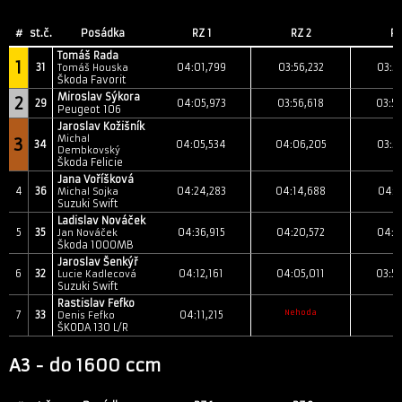
#
st.č.
Posádka
RZ 1
RZ 2
RZ
Tomáš Rada
1
31
04:01,799
03:56,232
03:5
Tomáš Houska
Škoda Favorit
Miroslav Sýkora
2
29
04:05,973
03:56,618
03:5
Peugeot 106
Jaroslav Kožišník
Michal
3
34
04:05,534
04:06,205
03:5
Dembkovský
Škoda Felicie
Jana Voříšková
4
36
04:24,283
04:14,688
04:1
Michal Sojka
Suzuki Swift
Ladislav Nováček
5
35
04:36,915
04:20,572
04:1
Jan Nováček
Škoda 1000MB
Jaroslav Šenkýř
6
32
04:12,161
04:05,011
03:5
Lucie Kadlecová
Suzuki Swift
Rastislav Fefko
Nehoda
7
33
04:11,215
Denis Fefko
ŠKODA 130 L/R
A3 - do 1600 ccm