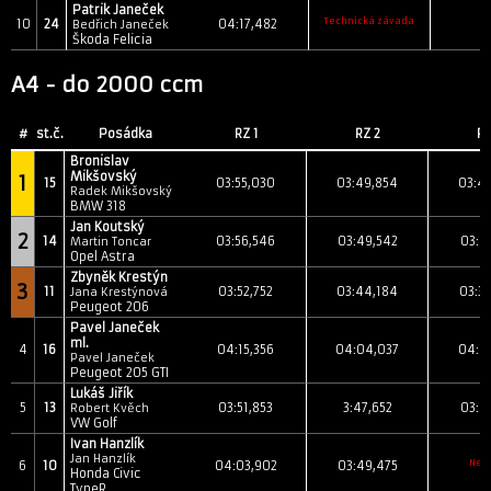
Patrik Janeček
Technická závada
10
24
04:17,482
Bedřich Janeček
Škoda Felicia
A4 - do 2000 ccm
#
st.č.
Posádka
RZ 1
RZ 2
RZ
Bronislav
Mikšovský
1
15
03:55,030
03:49,854
03:4
Radek Mikšovský
BMW 318
Jan Koutský
2
14
03:56,546
03:49,542
03:4
Martin Toncar
Opel Astra
Zbyněk Krestýn
3
11
03:52,752
03:44,184
03:3
Jana Krestýnová
Peugeot 206
Pavel Janeček
ml.
4
16
04:15,356
04:04,037
04:0
Pavel Janeček
Peugeot 205 GTI
Lukáš Jiřík
5
13
03:51,853
3:47,652
03:4
Robert Kvěch
VW Golf
Ivan Hanzlík
Jan Hanzlík
Neh
6
10
04:03,902
03:49,475
Honda Civic
TypeR