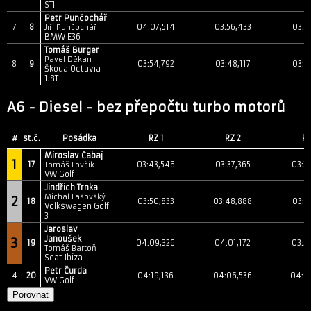
STI
Petr Punčochář
7
8
04:07,514
03:56,433
03:5
Jiří Punčochář
BMW E36
Tomáš Burger
Pavel Děkan
8
9
03:54,792
03:48,117
03:4
Škoda Octavia
1.8T
A6 - Diesel - bez přepočtu turbo motorů
#
st.č.
Posádka
RZ 1
RZ 2
RZ
Miroslav Čabaj
1
17
03:43,546
03:37,365
03:3
Tomáš Lovčík
VW Golf
Jindřich Trnka
Michal Lasovský
2
18
03:50,833
03:48,888
03:3
Volkswagen Golf
3
Jaroslav
Janoušek
3
19
04:09,326
04:01,172
03:5
Tomáš Bartoň
Seat Ibiza
Petr Čurda
4
20
04:19,136
04:06,536
04:0
VW Golf